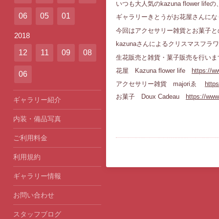
いつも大人気のkazuna flower l
06
05
01
ギャラリーきとうがお花屋さんにな
今回はアクセサリー雑貨とお菓子と
2018
kazunaさんによるクリスマスフラ
12
11
09
08
生花販売と雑貨・菓子販売を行いま
花屋
Kazuna flower life
https://
06
アクセサリー雑貨 majoriゑ
http
お菓子 Doux Cadeau
https://ww
ギャラリー紹介
内装・備品写真
ご利用料金
利用規約
ギャラリー情報
お問い合わせ
スタッフブログ