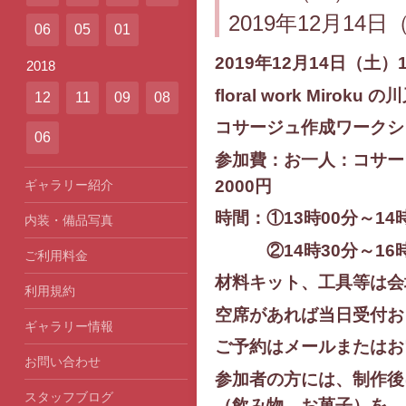
2019年12月1
06
05
01
2019年12月14日（土
2018
floral work Miroku の
川
12
11
09
08
コサージュ作成ワークシ
06
参加費：お一人：コサー
2000円
ギャラリー紹介
時間：①13時00分～14
内装・備品写真
②14時30分～16時
ご利用料金
材料キット、工具等は会
利用規約
空席があれば当日受付お
ギャラリー情報
ご予約はメールまたはお
お問い合わせ
参加者の方には、制作後
スタッフブログ
（飲み物、お菓子）を