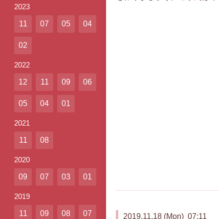
2023
11
07
05
04
02
2022
12
11
09
06
05
04
01
2021
11
08
2020
09
07
03
01
2019
11
09
08
07
2019.11.18 (Mon) 07:11